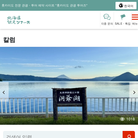
홋카이도 전문 관광・투어 예약 사이트 "홋카이도 관광 투어즈"
한국어
각종 문의
SALE・특집
메뉴
칼럼
도야코 관광 모델 코스｜삿포로·노보리베츠·하코다테 출발 효율적인
여행 코스【당일치기/1박 2일】
1018