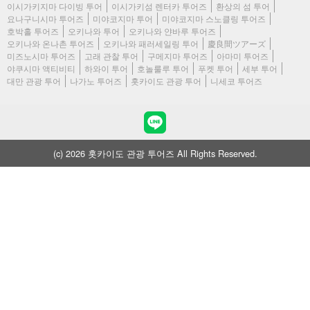
이시가키지마 다이빙 투어
이시가키섬 렌터카 투어즈
환상의 섬 투어
요나구니시마 투어즈
미야코지마 투어
미야코지마 스노클링 투어즈
호박홀 투어즈
오키나와 투어
오키나와 얀바루 투어즈
오키나와 온나촌 투어즈
오키나와 패러세일링 투어
慶良間ツアーズ
미즈노시마 투어즈
고래 관찰 투어
구메지마 투어즈
아마미 투어즈
야쿠시마 액티비티
하와이 투어
호놀룰루 투어
푸켓 투어
세부 투어
대만 관광 투어
나가노 투어즈
홋카이도 관광 투어
니세코 투어즈
(c) 2026 홋카이도 관광 투어즈 All Rights Reserved.