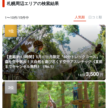
札幌周辺エリアの検索結果
人気順
口コミ順
1〜10件/15件中
【恵庭/約1.5時間】5月～11月限定『60分トレックコース』
森を空中散歩！大自然を遊び尽くす空中アスレチック《直前
までキャンセル無料》（No.1）
3,500
円
1名様