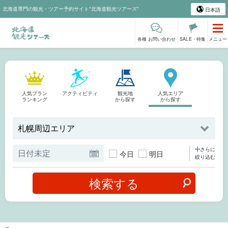
北海道専門の観光・ツアー予約サイト"北海道観光ツアーズ"
日本語
各種 お問い合わせ
SALE・特集
メニュー
人気プラン
アクティビティ
観光地
人気エリア
ランキング
から探す
から探す
さらに
今日
明日
絞り込む