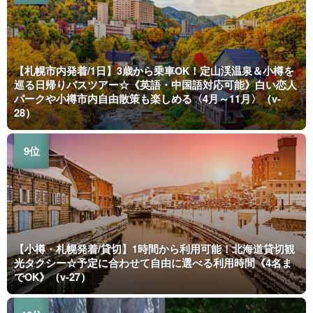
【札幌市内発着/1日】3歳から乗車OK！定山渓温泉＆小樽を
巡る日帰りバスツアー☆《英語・中国語対応可能》白い恋人
パークや小樽市内自由散策も楽しめる〈4月～11月〉（v-
28）
【小樽・札幌発着/貸切】1時間から利用可能！北海道貸切観
光タクシー☆予定に合わせて自由に選べる利用時間《4名ま
でOK》（v-27）