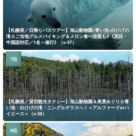
【札幌発／日帰りバスツアー】旭山動物園×青い池×白ひげの
滝☆ご当地グルメバイキング＆メロン食べ放題も♪《英語・
中国語対応／1名～催行》（v-37）
【札幌発／貸切観光タクシー】旭山動物園＆美景めぐり☆青
い池・白ひげの滝・ニングルテラスへ！＜アルファードorハ
イエース＞（v-38）