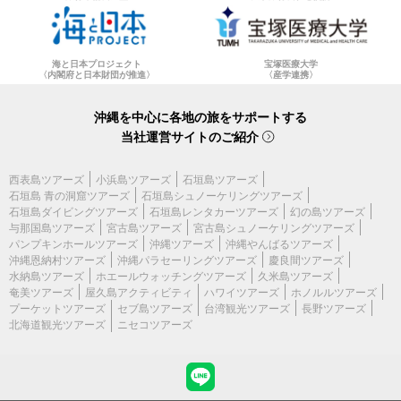
海と日本プロジェクト
宝塚医療大学
〈内閣府と日本財団が推進〉
〈産学連携〉
沖縄を中心に各地の旅をサポートする
当社運営サイトのご紹介
西表島ツアーズ
小浜島ツアーズ
石垣島ツアーズ
石垣島 青の洞窟ツアーズ
石垣島シュノーケリングツアーズ
石垣島ダイビングツアーズ
石垣島レンタカーツアーズ
幻の島ツアーズ
与那国島ツアーズ
宮古島ツアーズ
宮古島シュノーケリングツアーズ
パンプキンホールツアーズ
沖縄ツアーズ
沖縄やんばるツアーズ
沖縄恩納村ツアーズ
沖縄パラセーリングツアーズ
慶良間ツアーズ
水納島ツアーズ
ホエールウォッチングツアーズ
久米島ツアーズ
奄美ツアーズ
屋久島アクティビティ
ハワイツアーズ
ホノルルツアーズ
プーケットツアーズ
セブ島ツアーズ
台湾観光ツアーズ
長野ツアーズ
北海道観光ツアーズ
ニセコツアーズ