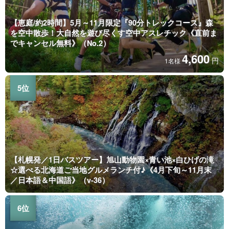
【恵庭/約2時間】5月～11月限定『90分トレックコース』森
を空中散歩！大自然を遊び尽くす空中アスレチック《直前ま
でキャンセル無料》（No.2）
4,600
円
1名様
【札幌発／1日バスツアー】旭山動物園×青い池×白ひげの滝
☆選べる北海道ご当地グルメランチ付♪《4月下旬～11月末
／日本語＆中国語》（v-36）