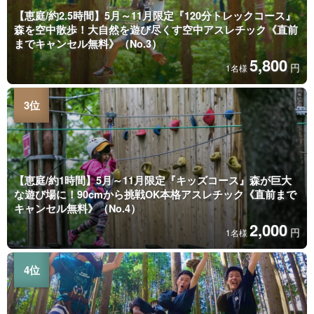
【恵庭/約2.5時間】5月～11月限定『120分トレックコース』
森を空中散歩！大自然を遊び尽くす空中アスレチック《直前
までキャンセル無料》（No.3）
5,800
円
1名様
【恵庭/約1時間】5月～11月限定『キッズコース』森が巨大
な遊び場に！90cmから挑戦OK本格アスレチック《直前まで
キャンセル無料》（No.4）
2,000
円
1名様