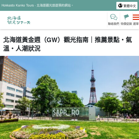
Hokkaido Kanko Tours - 北海道觀光旅遊預約網站。
繁體中文
聯絡我們
特價促銷
選單
北海道黃金週（GW）觀光指南｜推薦景點・氣
溫・人潮狀況