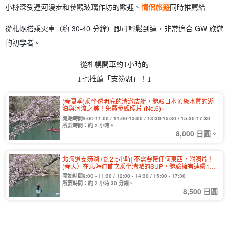
小樽深受運河漫步和參觀玻璃作坊的歡迎、
情侶旅遊
同時推薦給
從札幌搭乘火車（約 30-40 分鐘）即可輕鬆到達，非常適合 GW 旅遊
的初學者。
從札幌開車約1小時的
↓也推薦「支笏湖」！↓
(春夏季)乘坐透明底的清澈皮艇，體驗日本頂級水質的湖
泊與河流之美！免費參觀照片 (No.6)
開始時間9:00-11:00 / 11:00-13:00 / 13:30-15:30 / 15:30-17:30
所要時間：約 2 小時。
8,000 日圓。
北海道支笏湖 / 約2.5小時] 不需要帶任何東西，附照片！
(春天）在北海道首次乘坐清澈的SUP，體驗擁有連續11
年日本最高水質的湖泊和河流！免費提供各種設施！歡迎
開始時間9:00 - 11:30 / 12:00 - 14:30 / 15:00 - 17:30
初學者與情侶參加】（No.7）
所要時間：約 2 小時 30 分鐘。
8,500 日圓