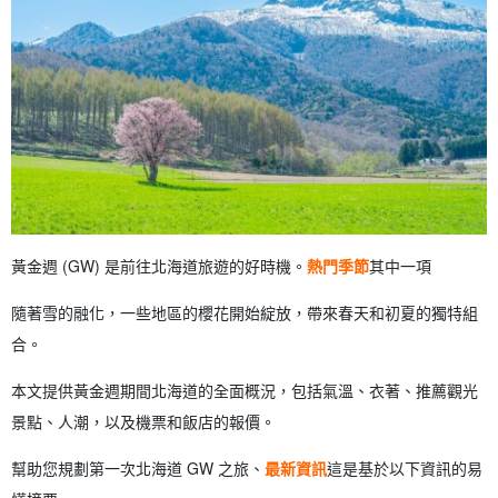
3.2
函館地區推薦的 GW 景點。
3.2.1
五稜郭公園
3.2.2
函館早市
3.3
富良野、美瑛地區的壯觀景點
3.3.1
白金藍池
3.3.2
拼布之路
3.3.3
富良野乳酪工廠
3.4
欣賞知床和東北海道的自然美景
3.4.1
知床五湖
3.4.2
釧路沼澤
黃金週 (GW) 是前往北海道旅遊的好時機。
熱門季節
其中一項
3.4.3
馬祖湖
3.5
在 GW 最美的花卉和自然景點。
隨著雪的融化，一些地區的櫻花開始綻放，帶來春天和初夏的獨特組
3.5.1
松前公園
3.5.2
Nijuma 路，成排的櫻花樹
合。
3.6
推薦給情侶 浪漫旅遊景點
3.6.1
函館山
本文提供黃金週期間北海道的全面概況，包括氣溫、衣著、推薦觀光
3.6.2
托亞湖
景點、人潮，以及機票和飯店的報價。
4
北海道 GW 會很擁擠嗎？ 熱門觀光地點的擁擠情況
4.1
何時是北海道 GW 的擠塞高峰期？
幫助您規劃第一次北海道 GW 之旅、
最新資訊
這是基於以下資訊的易
4.2