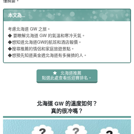
懂摘要。
4.3
札幌、函館和小樽的壅塞趨勢
4.4
租車、高速公路和機場擁塞。
本文為...
4.4.1
如何安排旅行行程以避免擠塞
4.4.2
洞中之洞的旅遊目的地選擇。
考慮北海道 GW 之旅。
5
北海道 GW 旅遊報價
◆ 要瞭解北海道 GW 的氣溫和寒冷天氣。
5.1
北海道 GW 的機票預算
◆想知道北海道GW的航班和酒店報價。
5.2
飯店和旅館的價格
◆搜尋推薦的情侶和家庭旅遊景點。
5.3
估計租車及當地交通費用
◆想預先知道黃金週北海道有多擁擠的人。
5.3.1
提前預訂和最後一分鐘預訂的價格有何變化？
5.3.2
北海道 GW 廉價旅遊秘訣
6
成功的北海道 GW 旅遊 模型課程
北海道推薦
6.1
札幌和小樽 2 天 1 夜計劃
點選此處查看巡迴賽排名。
6.2
函館和洞爺湖 3 天 2 夜計劃
6.3
適合情侶的輕鬆壯觀球場。
6.3.1
假設您是搭乘飛機的話，這是一種有效率的交通方
式。
北海道 GW 的溫度如何？
6.3.2
針對系統新手使用者的行動規劃。
真的很冷嗎？
7
有關北海道 GW 觀光的常見問題 (FAQ)
8
摘要