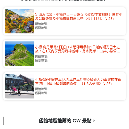
定山溪溫泉、小樽巴士一日遊☆《英語/中文對應》白井小
淵公園遊覽及小樽市區自由活動（4月-11月）(v-28)
開始時間:
所要時間:
小樽 角丹半島1日遊] 1人起即可參加1日遊的觀光巴士之
旅，在1天內享受角丹神威岬、島水海岸、白井小淵公園
的樂趣！(4月-10月) (v-4)
開始時間:
所要時間:
小樽/30分鐘/包車]人力車包車計畫☆騎乘人力車穿梭在復
古港口小鎮小樽如畫的街道上《1-3人適用》(v-26)
開始時間:
所要時間:
函館地區推薦的 GW 景點。