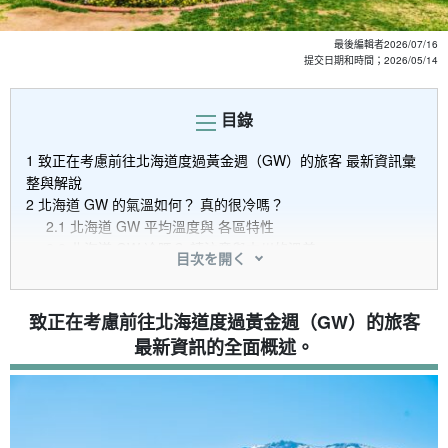
最後編輯者
2026/07/16
提交日期和時間；
2026/05/14
目錄
1
致正在考慮前往北海道度過黃金週（GW）的旅客 最新資訊彙
整與解說
2
北海道 GW 的氣溫如何？ 真的很冷嗎？
2.1
北海道 GW 平均溫度與 各區特性
2.2
北海道 GW 冷嗎？ 請注意與本州的溫差。
目次を開く
2.3
GW 北海道旅遊。 最好的衣服和要帶的東西清單
2.3.1
日間觀光建議服裝
2.3.2
預防早晚寒冷的措施
致正在考慮前往北海道度過黃金週（GW）的旅客
2.3.3
與兒童和夫婦同行 寒冷天氣應注意的措施
最新資訊的全面概述。
3
北海道 GW 觀光 推薦景點摘要
3.1
札幌和小樽區域的推薦觀光景點。
3.1.1
大通公園
3.1.2
丸山公園
3.1.3
小樽運河，堺町街