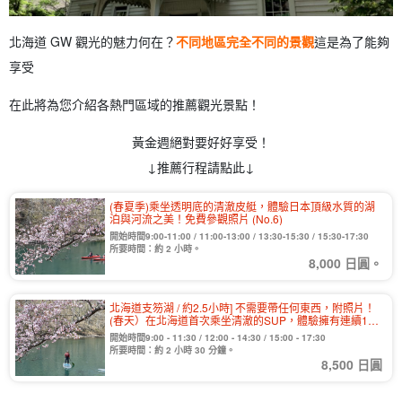
北海道 GW 觀光的魅力何在？
不同地區完全不同的景觀
這是為了能夠
享受
在此將為您介紹各熱門區域的推薦觀光景點！
黃金週絕對要好好享受！
↓推薦行程請點此↓
(春夏季)乘坐透明底的清澈皮艇，體驗日本頂級水質的湖
泊與河流之美！免費參觀照片 (No.6)
開始時間9:00-11:00 / 11:00-13:00 / 13:30-15:30 / 15:30-17:30
所要時間：約 2 小時。
8,000 日圓。
北海道支笏湖 / 約2.5小時] 不需要帶任何東西，附照片！
(春天）在北海道首次乘坐清澈的SUP，體驗擁有連續11
年日本最高水質的湖泊和河流！免費提供各種設施！歡迎
開始時間9:00 - 11:30 / 12:00 - 14:30 / 15:00 - 17:30
初學者與情侶參加】（No.7）
所要時間：約 2 小時 30 分鐘。
8,500 日圓