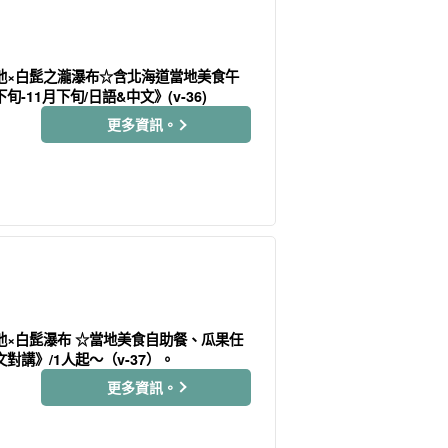
池×白髭之瀧瀑布☆含北海道當地美食午
-11月下旬/日語&中文》(v-36)
更多資訊。
池×白髭瀑布 ☆當地美食自助餐、瓜果任
文對講》/1人起～（v-37）。
更多資訊。