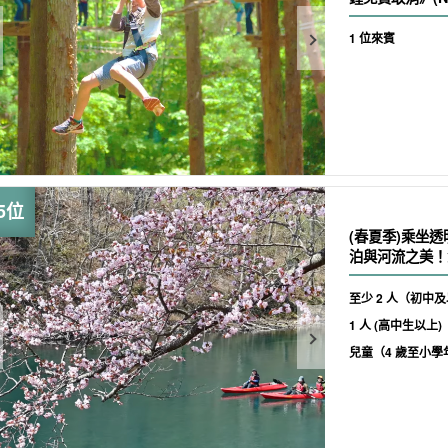
1 位來賓
(春夏季)乘坐
泊與河流之美！免
至少 2 人（初中
1 人 (高中生以上)
兒童（4 歲至小