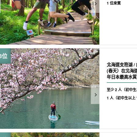
1 位來賓
北海道支笏湖 /
(春天）在北海
年日本最高水質
初學者與情侶參加
至少 2 人（初中生以
1 人（初中生以上 *