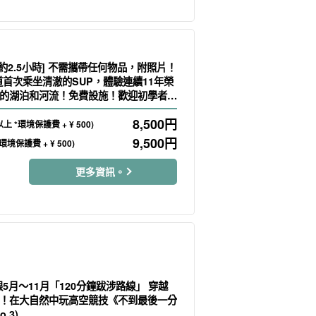
 約2.5小時] 不需攜帶任何物品，附照片！
道首次乘坐清澈的SUP，體驗連續11年榮
的湖泊和河流！免費設施！歡迎初學者及
.9）
8,500
円
上 *環境保護費 + ¥ 500)
9,500
円
環境保護費 + ¥ 500)
更多資訊。
 限5月～11月「120分鐘跋涉路線」 穿越
！在大自然中玩高空競技《不到最後一分
.3)