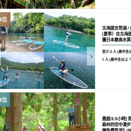
北海道支笏湖 /
(夏季）在北海
獲日本最高水質
情侶參加】（No
至少 2 人 (高中生以
1 人 (高中生以上 *
惠庭/2.5小時]
森林的空中漫步
鐘免費取消》(No