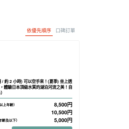
依優先順序
口碑訂單
湖 / 約 2 小時) 可以空手來！(夏季) 坐上透
，體驗日本頂級水質的湖泊河流之美！自
8）
8,500
円
及以上年齡）
10,500
円
5,000
円
學年齡及以下）