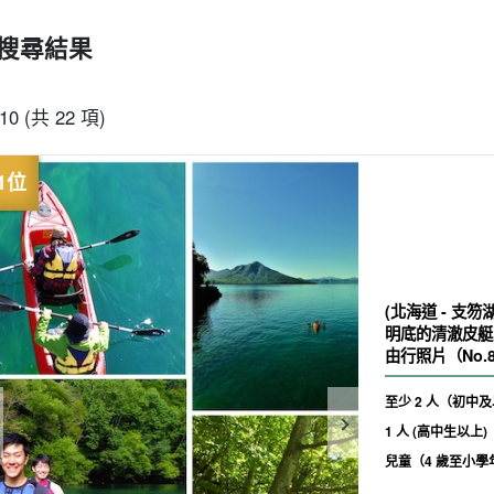
搜尋結果
-10 (共 22 項)
(北海道 - 支笏
明底的清澈皮艇
由行照片（No.
至少 2 人（初中
1 人 (高中生以上)
兒童（4 歲至小