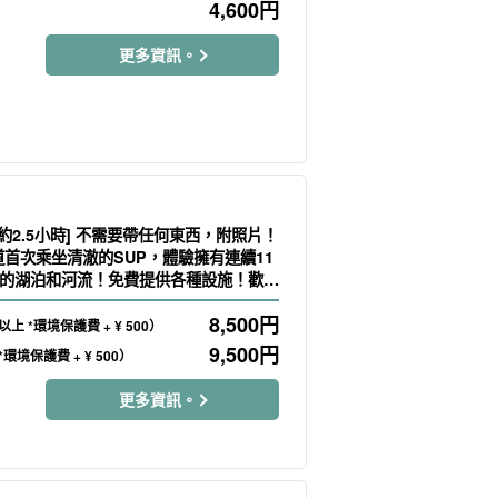
4,600
円
更多資訊。
 約2.5小時] 不需要帶任何東西，附照片！
道首次乘坐清澈的SUP，體驗擁有連續11
的湖泊和河流！免費提供各種設施！歡迎
】（No.7）
8,500
円
上 *環境保護費 + ¥ 500）
9,500
円
環境保護費 + ¥ 500）
更多資訊。