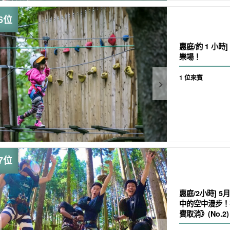
惠庭/約 1 小時
樂場！
1 位來賓
惠庭/2小時] 
中的空中漫步！
費取消》(No.2)